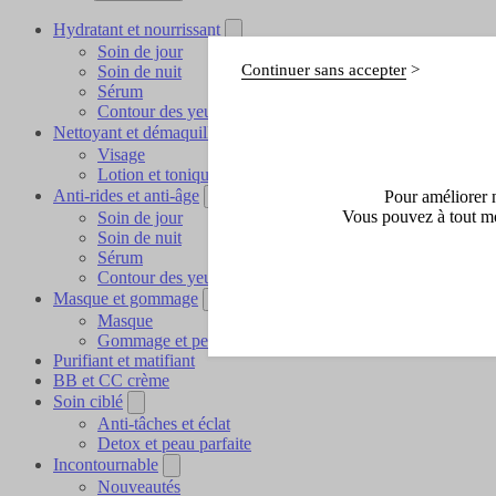
Hydratant et nourrissant
Soin de jour
Continuer sans accepter
Soin de nuit
Sérum
Contour des yeux et lèvres
Nettoyant et démaquillant
Visage
Lotion et tonique
Anti-rides et anti-âge
Pour améliorer n
Vous pouvez à tout mo
Soin de jour
Soin de nuit
Sérum
Contour des yeux et lèvres
Masque et gommage
Masque
Gommage et peeling
Purifiant et matifiant
BB et CC crème
Soin ciblé
Anti-tâches et éclat
Detox et peau parfaite
Incontournable
Nouveautés