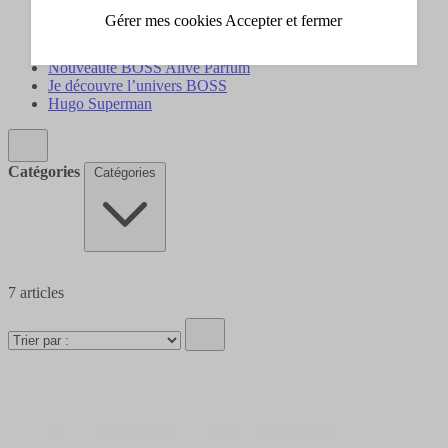
Soin corps et bain
Gérer mes cookies
Accepter et fermer
Idées cadeaux
Homme
Nouveauté BOSS Alive Parfum
Je découvre l’univers BOSS
Hugo Superman
Catégories
Catégories
7
articles