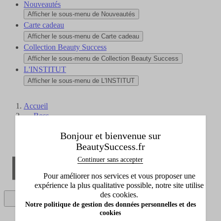
Nouveautés
Afficher le sous-menu de Nouveautés
Carte cadeau
Afficher le sous-menu de Carte cadeau
Collection Beauty Success
Afficher le sous-menu de Collection Beauty Success
L'INSTITUT
Afficher le sous-menu de L'INSTITUT
Accueil
Boss
Idées cadeaux
Bonjour et bienvenue sur
Idée par prix
BeautySuccess.fr
Continuer sans accepter
Pour améliorer nos services et vous proposer une
expérience la plus qualitative possible, notre site utilise
des cookies.
Notre politique de gestion des données personnelles et des
cookies
Parfum