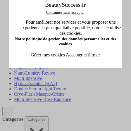
BeautySuccess.fr
Parfum
Soin visage
Continuer sans accepter
Soin corps et bain
Maquillage
Pour améliorer nos services et vous proposer une
Idées cadeaux
expérience la plus qualitative possible, notre site utilise
Solaire
des cookies.
Accessoires
Notre politique de gestion des données personnelles et des
Homme
cookies
Nutri-Lumière
Extra-Firming Energy
Gérer mes cookies
Accepter et fermer
Vous Avant Tout
Calm-Essentiel
Double Serum Eye
Nutri-Lumière Revive
Multi-Intensive
Hydra-Essentiel [HA2]
Double Serum Light Texture
Cryo-Flash Masque-Crème
Multi-Intensive Rose Radiance
Catégories
Catégories