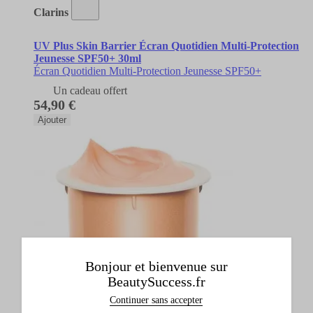
Clarins
UV Plus Skin Barrier Écran Quotidien Multi-Protection
Jeunesse SPF50+ 30ml
Écran Quotidien Multi-Protection Jeunesse SPF50+
Un cadeau offert
54,90 €
Ajouter
Bonjour et bienvenue sur
BeautySuccess.fr
Continuer sans accepter