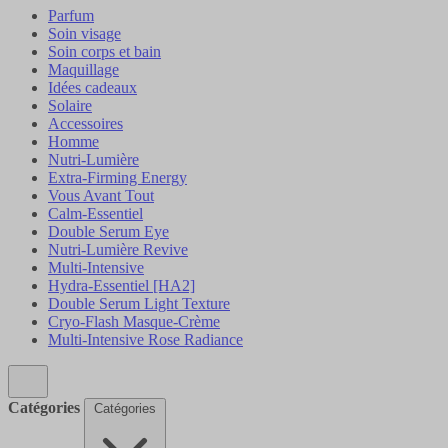
Parfum
Soin visage
Soin corps et bain
Maquillage
Idées cadeaux
Solaire
Accessoires
Homme
Nutri-Lumière
Extra-Firming Energy
Vous Avant Tout
Calm-Essentiel
Double Serum Eye
Nutri-Lumière Revive
Multi-Intensive
Hydra-Essentiel [HA2]
Double Serum Light Texture
Cryo-Flash Masque-Crème
Multi-Intensive Rose Radiance
Catégories
Catégories