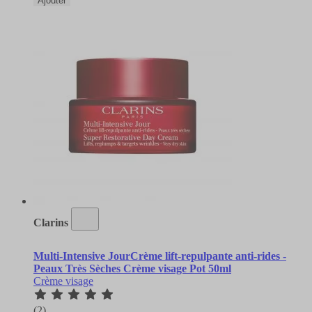
Ajouter
Clarins
Multi-Intensive JourCrème lift-repulpante anti-rides -
Peaux Très Sèches Crème visage Pot 50ml
Crème visage
(2)