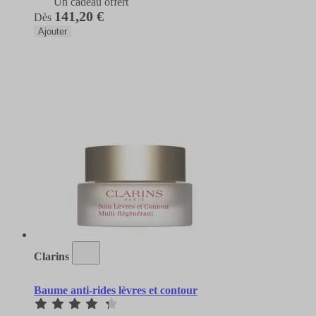
Un cadeau offert
141,20 €
Dès
Ajouter
Clarins
Baume anti-rides lèvres et contour