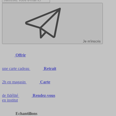
Je m'inscris
Offrir
une carte cadeau
Retrait
2h en magasin
Carte
de fidélité
Rendez-vous
en institut
Echantillons