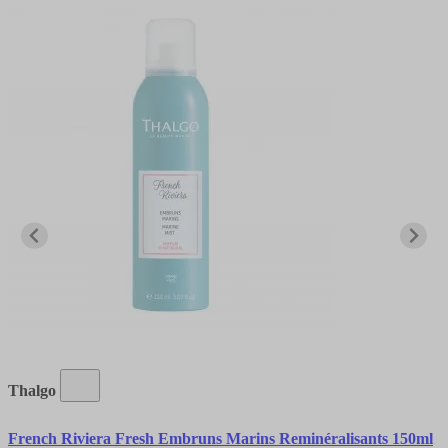
Thalgo
French Riviera Fresh Embruns Marins Reminéralisants 150ml