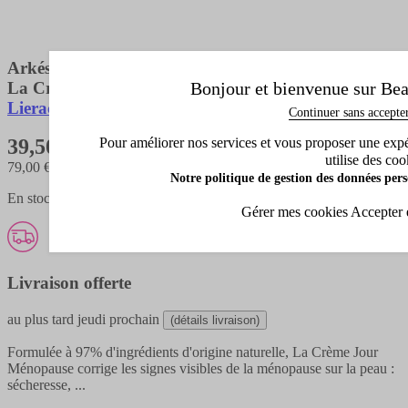
Arkéskin
La Crème Jour Ménopause
Bonjour et bienvenue sur Bea
Lierac
Continuer sans accepte
Pour améliorer nos services et vous proposer une expéri
39,50 €
utilise des coo
79,00 €
/ 100 ML
Notre politique de gestion des données pers
En stock - expédié en 1 à 3 jours
Gérer mes cookies
Accepter 
Livraison offerte
au plus tard
jeudi prochain
(détails livraison)
Formulée à 97% d'ingrédients d'origine naturelle, La Crème Jour
Ménopause corrige les signes visibles de la ménopause sur la peau :
sécheresse,
...