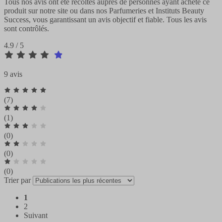
Tous nos avis ont été récoltés auprès de personnes ayant acheté ce
produit sur notre site ou dans nos Parfumeries et Instituts Beauty
Success, vous garantissant un avis objectif et fiable. Tous les avis
sont contrôlés.
4.9 / 5
9 avis
(7)
(1)
(0)
(0)
(0)
Trier par
1
2
Suivant