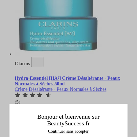
Clarins
Hydra-Essentiel [HA²] Crème Désaltérante - Peaux
Normales à Sèches 50ml
Crème Désaltérante - Peaux Normales à Sèches
(5)
Un cadeau offert
Bonjour et bienvenue sur
57,00 €
BeautySuccess.fr
Ajouter
Continuer sans accepter