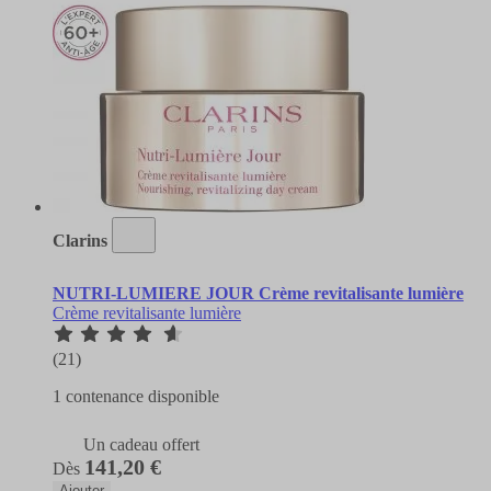
Clarins
NUTRI-LUMIERE JOUR Crème revitalisante lumière
Crème revitalisante lumière
(21)
1 contenance disponible
Un cadeau offert
141,20 €
Dès
Ajouter