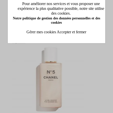
Pour améliorer nos services et vous proposer une
expérience la plus qualitative possible, notre site utilise
Beauty Success
des cookies.
Sillage Océanique Gel Douche
Gel Douche
Notre politique de gestion des données personnelles et des
cookies
2 contenances disponibles
Gérer mes cookies
Accepter et fermer
5,95 €
Dès
Ajouter