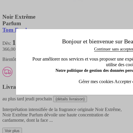
Noir Extrême
Parfum
Tom Ford
Bonjour et bienvenue sur Bea
183,00 €
Dès:
Continuer sans accepte
366,00 €
/ 100 ML
Pour améliorer nos services et vous proposer une expéri
Bientôt disponible
utilise des coo
Notre politique de gestion des données pers
Gérer mes cookies
Accepter 
Livraison offerte
au plus tard
jeudi prochain
(détails livraison)
Interprétation intensifiée de la fragrance originale Noir Extrême,
Noir Extrême Parfum dévoile une haute concentration de
cardamome, dont la face
...
Voir plus