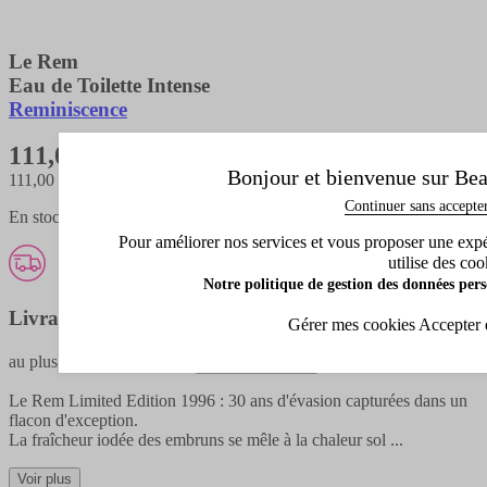
Le Rem
Eau de Toilette Intense
Reminiscence
111,00 €
Bonjour et bienvenue sur Bea
111,00 €
/ 100 ML
Continuer sans accepte
En stock - expédié en 1 à 3 jours
Pour améliorer nos services et vous proposer une expéri
utilise des coo
Notre politique de gestion des données pers
Livraison offerte
Gérer mes cookies
Accepter 
au plus tard
jeudi prochain
(détails livraison)
Le Rem Limited Edition 1996 : 30 ans d'évasion capturées dans un
flacon d'exception.
La fraîcheur iodée des embruns se mêle à la chaleur sol
...
Voir plus