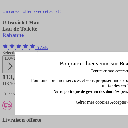
Un cadeau offert avec cet achat !
Ultraviolet Man
Eau de Toilette
Rabanne
5 Avis
Sélectionnez la contenance
100ML
Bonjour et bienvenue sur Bea
Continuer sans accepte
113,50 €
Pour améliorer nos services et vous proposer une expéri
113,50 €
/ 100 ML
utilise des coo
Notre politique de gestion des données pers
En stock - expédié en 1 à 3 jours
Gérer mes cookies
Accepter 
Livraison offerte