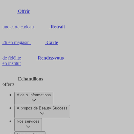
Offrir
une carte cadeau
Retrait
2h en magasin
Carte
de fidélité
Rendez-vous
en institut
Echantillons
offerts
Aide & informations
À propos de Beauty Success
Nos services