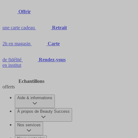
Offrir
une carte cadeau
Retrait
2h en magasin
Carte
de fidélité
Rendez-vous
en institut
Echantillons
offerts
Aide & informations
À propos de Beauty Success
Nos services