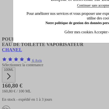
Continuer sans accepte
Pour améliorer nos services et vous proposer une expéri
utilise des coo
Notre politique de gestion des données pers
Gérer mes cookies
Accepter 
POUR MONSIEUR
EAU DE TOILETTE VAPORISATEUR
CHANEL
6 Avis
Sélectionnez la contenance
100ML
160,80 €
160,80 €
/ 100 ML
En stock - expédié en 1 à 3 jours