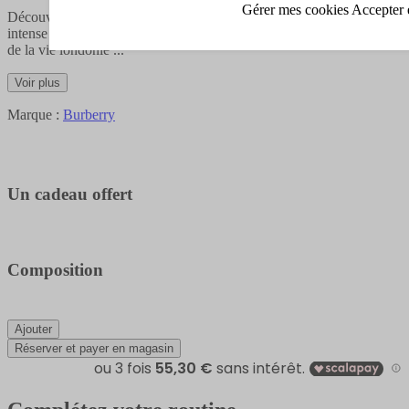
Gérer mes cookies
Accepter 
Découvrez l'Eau de Parfum Mr. Burberry. Une réinterprétation
intense du parfum Mr. Burberry originel, qui exhale la quintessence
de la vie londonie
...
Voir plus
Marque :
Burberry
Un cadeau offert
Composition
Ajouter
Réserver et payer en magasin