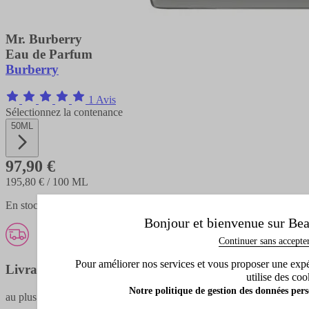
Mr. Burberry
Eau de Parfum
Burberry
1 Avis
Sélectionnez la contenance
50ML
97,90 €
195,80 €
/ 100 ML
En stock - expédié en 1 à 3 jours
Bonjour et bienvenue sur Bea
Continuer sans accepte
Pour améliorer nos services et vous proposer une expéri
Livraison offerte
utilise des coo
Notre politique de gestion des données pers
au plus tard
jeudi prochain
(détails livraison)