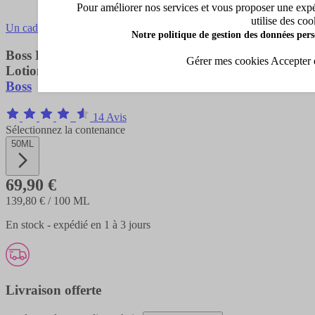
Pour améliorer nos services et vous proposer une expéri
utilise des coo
Un cadeau offert avec cet achat !
Notre politique de gestion des données pers
Boss Bottled
Gérer mes cookies
Accepter 
Lotion Après-rasage
Boss
14 Avis
Sélectionnez la contenance
50ML
69,90 €
139,80 €
/ 100 ML
En stock - expédié en 1 à 3 jours
Livraison offerte