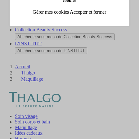
cookies
Nouveautés
Afficher le sous-menu de Nouveautés
Gérer mes cookies
Accepter et fermer
Carte cadeau
Afficher le sous-menu de Carte cadeau
Collection Beauty Success
Afficher le sous-menu de Collection Beauty Success
L'INSTITUT
Afficher le sous-menu de L'INSTITUT
Accueil
Thalgo
Maquillage
Soin visage
Soin corps et bain
Maquillage
Idées cadeaux
Homme