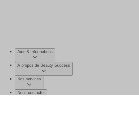
Aide & informations
À propos de Beauty Success
Nos services
Nous contacter
©2026 Beauty Success
Mentions légales
Données personnelles et
cookies
Gérer mes données
Plan de site