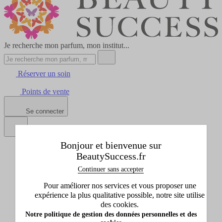
Je recherche mon parfum, mon institut...
Réserver un soin
Points de vente
Se connecter
Bonjour et bienvenue sur
Tous les produits
BeautySuccess.fr
Afficher le sous-menu de Tous les produits
Idées cadeaux
Continuer sans accepter
Afficher le sous-menu de Idées cadeaux
Pour améliorer nos services et vous proposer une
Marques
expérience la plus qualitative possible, notre site utilise
Afficher le sous-menu de Marques
des cookies.
Promos
Notre politique de gestion des données personnelles et des
Afficher le sous-menu de Promos