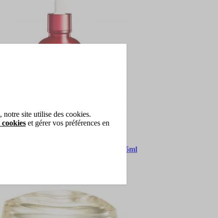
notre site utilise des cookies.
 cookies
et gérer vos préférences en
iseido
timune Huile Activatrice Énergisante 75ml
le Activatrice Énergisante
,20 €
outer