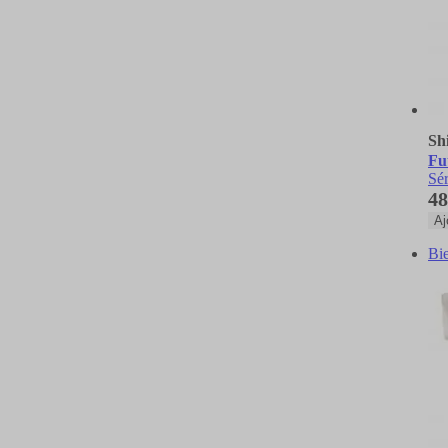
Sh
Fu
Sér
48
Aj
Bie