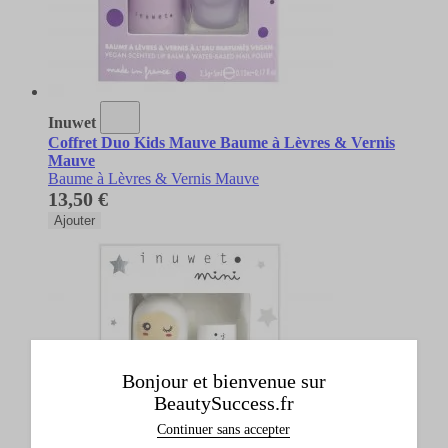
Inuwet
Coffret Duo Kids Mauve Baume à Lèvres & Vernis
Mauve
Baume à Lèvres & Vernis Mauve
13,50 €
Ajouter
Bonjour et bienvenue sur
BeautySuccess.fr
Continuer sans accepter