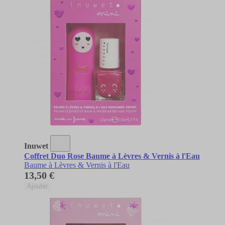
Inuwet
Coffret Duo Rose Baume à Lèvres & Vernis à l'Eau
Baume à Lèvres & Vernis à l'Eau
13,50 €
Ajouter