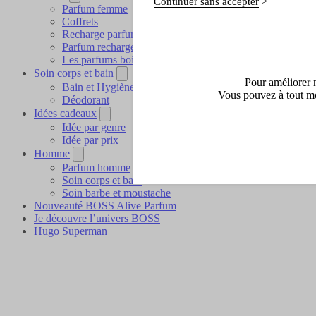
Continuer sans accepter
Parfum femme
Coffrets
Recharge parfum
Parfum rechargeable
Les parfums boisés
Soin corps et bain
Pour améliorer n
Bain et Hygiène
Vous pouvez à tout mo
Déodorant
Idées cadeaux
Idée par genre
Idée par prix
Homme
Parfum homme
Soin corps et bain
Soin barbe et moustache
Nouveauté BOSS Alive Parfum
Je découvre l’univers BOSS
Hugo Superman