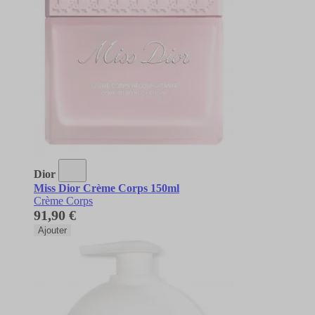
Dior
Miss Dior Crème Corps 150ml
Crème Corps
91,90 €
Ajouter