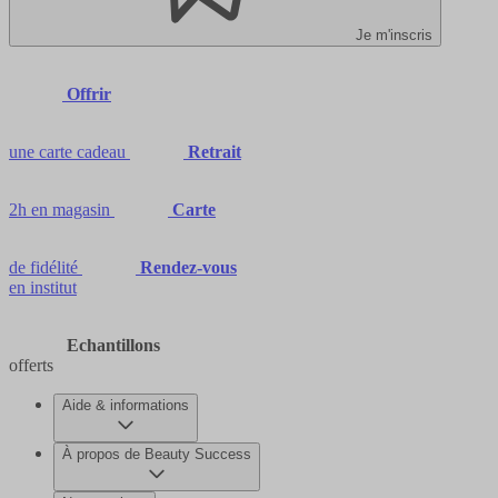
Je m'inscris
Offrir
une carte cadeau
Retrait
2h en magasin
Carte
de fidélité
Rendez-vous
en institut
Echantillons
offerts
Aide & informations
À propos de Beauty Success