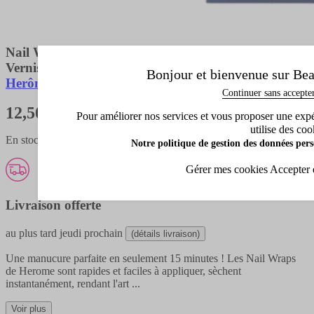
Nail Wraps
Vernis à Ongles Adhésif
Bonjour et bienvenue sur Bea
Herôme
Continuer sans accepte
12,50 €
Pour améliorer nos services et vous proposer une expéri
utilise des coo
En stock - expédié en 1 à 3 jours
Notre politique de gestion des données pers
Gérer mes cookies
Accepter 
Livraison offerte
au plus tard
jeudi prochain
(détails livraison)
Une manucure parfaite en seulement 15 minutes ! Les Nail Wraps
de Herome sont rapides et faciles à appliquer, sèchent
instantanément, rendant l'art
...
Voir plus