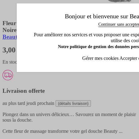
Bonjour et bienvenue sur Bea
Fleur De Massage
Continuer sans accepte
Noire
Pour améliorer nos services et vous proposer une expéri
Beauty Success
utilise des coo
Notre politique de gestion des données pers
3,00 €
Gérer mes cookies
Accepter 
En stock - expédié en 1 à 3 jours
Livraison offerte
au plus tard
jeudi prochain
(détails livraison)
Plongez dans un univers délicieux… Savourez un moment de plaisir
sous la douche.
Cette fleur de massage transforme votre gel douche Beauty
...