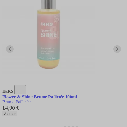
IKKS
Flower & Shine Brume Pailletée 100ml
Brume Pailletée
14,90 €
Ajouter