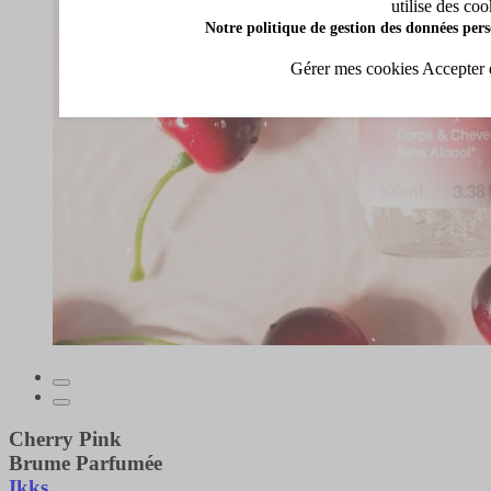
utilise des coo
Notre politique de gestion des données pers
Gérer mes cookies
Accepter 
Cherry Pink
Brume Parfumée
Ikks