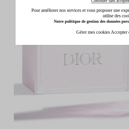
Continuer sans accepte
Pour améliorer nos services et vous proposer une expéri
utilise des coo
Notre politique de gestion des données pers
Gérer mes cookies
Accepter 