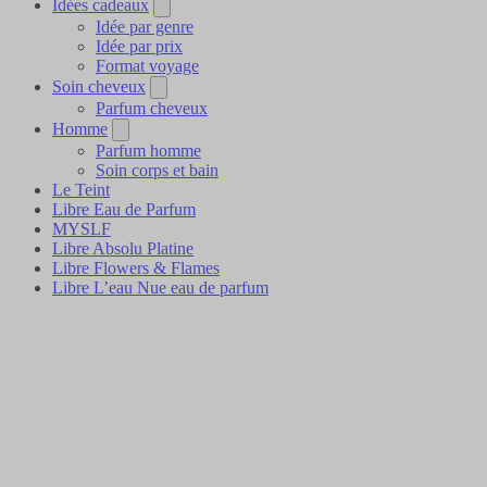
Idées cadeaux
Idée par genre
Idée par prix
Format voyage
Soin cheveux
Parfum cheveux
Homme
Parfum homme
Soin corps et bain
Le Teint
Libre Eau de Parfum
MYSLF
Libre Absolu Platine
Libre Flowers & Flames
Libre L’eau Nue eau de parfum