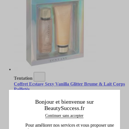
Tentation
Coffret Ecstasy Sexy Vanilla Glitter Brume & Lait Corps
Pailletés
Brume & Lait Corps Pailletés
24,90 €
Bonjour et bienvenue sur
Ajouter
BeautySuccess.fr
Continuer sans accepter
Bientôt disponible
Pour améliorer nos services et vous proposer une