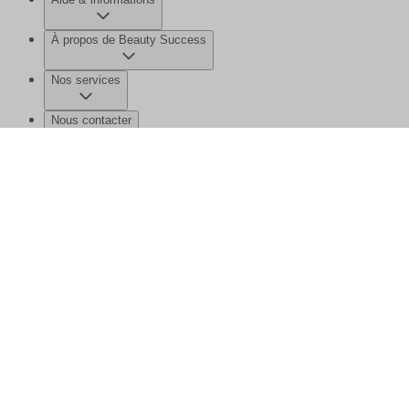
À propos de Beauty Success
Nos services
Nous contacter
©2026 Beauty Success
Mentions légales
Données personnelles et
cookies
Gérer mes données
Plan de site