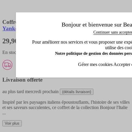
Coffret 4 Bougies
Bonjour et bienvenue sur Bea
Yankee candle
Continuer sans accepte
29,90 €
Pour améliorer nos services et vous proposer une expéri
utilise des coo
En stock - expédié en 1 à 3 jours
Notre politique de gestion des données pers
Gérer mes cookies
Accepter 
Livraison offerte
au plus tard
mercredi prochain
(détails livraison)
Inspiré par les paysages italiens époustouflants, l'histoire de ses villes
et ses saveurs succulentes, ce coffret de la collection Bonjour l'Italie
...
Voir plus