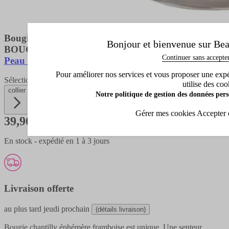
Bougie Chantilly éphémère Framboise
Bonjour et bienvenue sur Bea
BOUGIE BIJOU
Continuer sans accepte
Peau d'Ane
Pour améliorer nos services et vous proposer une expéri
Sélectionnez la teinte
utilise des coo
collier
Notre politique de gestion des données pers
Gérer mes cookies
Accepter 
39,90 €
En stock - expédié en 1 à 3 jours
Livraison offerte
au plus tard
jeudi prochain
(détails livraison)
Bougie chantilly éphémère framboise est unique. Une senteur