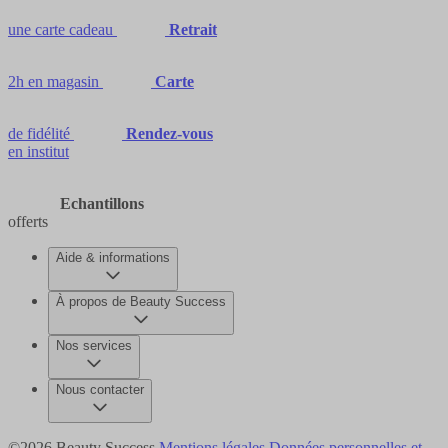
une carte cadeau
Retrait
2h en magasin
Carte
de fidélité
Rendez-vous
en institut
Echantillons
offerts
Aide & informations
À propos de Beauty Success
Nos services
Nous contacter
©2026 Beauty Success
Mentions légales
Données personnelles et